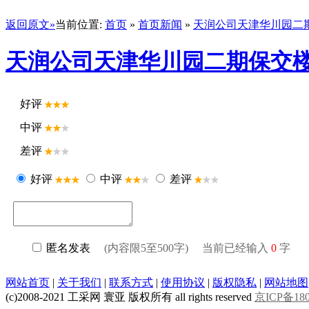
返回原文»
当前位置:
首页
»
首页新闻
»
天润公司天津华川园二
天润公司天津华川园二期保交楼
好评
中评
差评
好评
中评
差评
匿名发表
(内容限5至500字) 当前已经输入
0
字
网站首页
|
关于我们
|
联系方式
|
使用协议
|
版权隐私
|
网站地图
(c)2008-2021 工采网 寰亚 版权所有 all rights reserved
京ICP备180