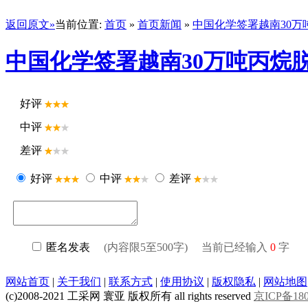
返回原文»
当前位置:
首页
»
首页新闻
»
中国化学签署越南30万
中国化学签署越南30万吨丙烷脱
好评
中评
差评
好评
中评
差评
匿名发表
(内容限5至500字) 当前已经输入
0
字
网站首页
|
关于我们
|
联系方式
|
使用协议
|
版权隐私
|
网站地图
(c)2008-2021 工采网 寰亚 版权所有 all rights reserved
京ICP备180