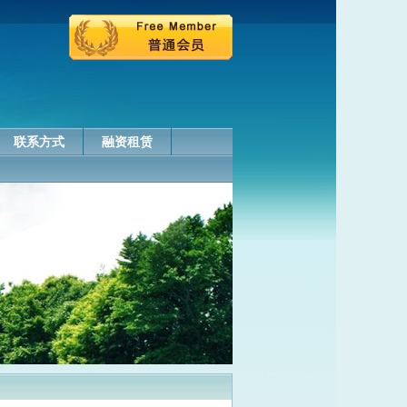
联系方式
融资租赁