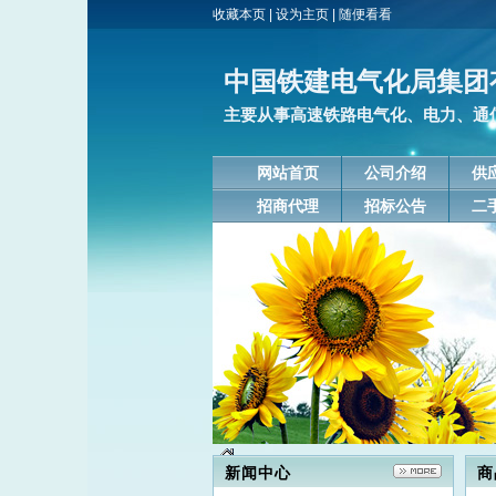
收藏本页
|
设为主页
|
随便看看
中国铁建电气化局集团
主要从事高速铁路电气化、电力、通信
网站首页
公司介绍
供
招商代理
招标公告
二
新闻中心
商