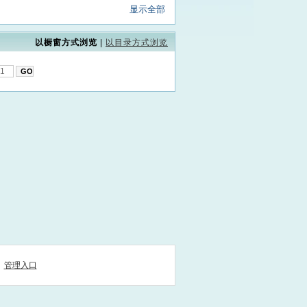
显示全部
以橱窗方式浏览
|
以目录方式浏览
管理入口