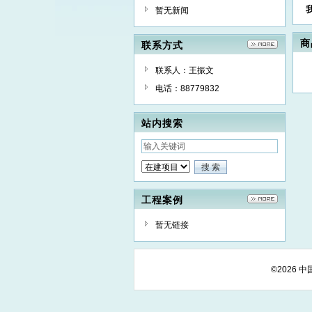
暂无新闻
商
联系方式
联系人：王振文
电话：88779832
站内搜索
工程案例
暂无链接
©2026