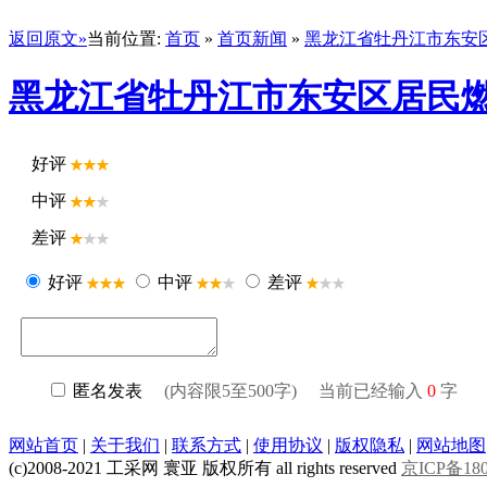
返回原文»
当前位置:
首页
»
首页新闻
»
黑龙江省牡丹江市东安
黑龙江省牡丹江市东安区居民燃
好评
中评
差评
好评
中评
差评
匿名发表
(内容限5至500字) 当前已经输入
0
字
网站首页
|
关于我们
|
联系方式
|
使用协议
|
版权隐私
|
网站地图
(c)2008-2021 工采网 寰亚 版权所有 all rights reserved
京ICP备180