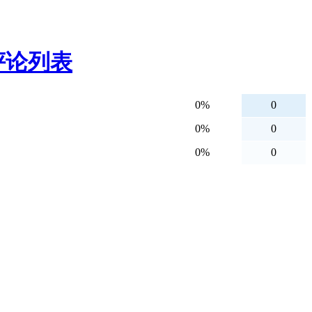
评论列表
0%
0
0%
0
0%
0