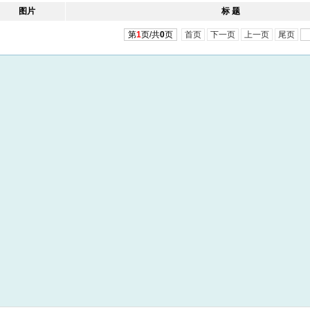
图片
标 题
第
1
页/共
0
页
首页
下一页
上一页
尾页