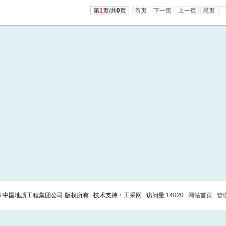
第
1
页/共
0
页
首页
下一页
上一页
尾页
26 中国地质工程集团公司 版权所有 技术支持：
工采网
访问量:14020
网站首页
管