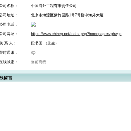
公司名称：
中国海外工程有限责任公司
公司地址：
北京市海淀区紫竹园路1号7号楼中海外大厦
公司电话：
公司网址：
https://www.chinep.net/index.php?homepage=zghwgc
联 系 人：
段书国 （先生）
即时通讯：
在线状态：
当前离线
线留言