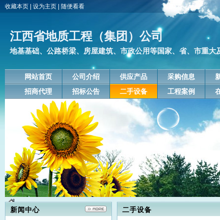
收藏本页
|
设为主页
|
随便看看
江西省地质工程（集团）公司
地基基础、公路桥梁、房屋建筑、市政公用等国家、省、市重大
网站首页
公司介绍
供应产品
采购信息
招商代理
招标公告
二手设备
工程案例
新闻中心
二手设备