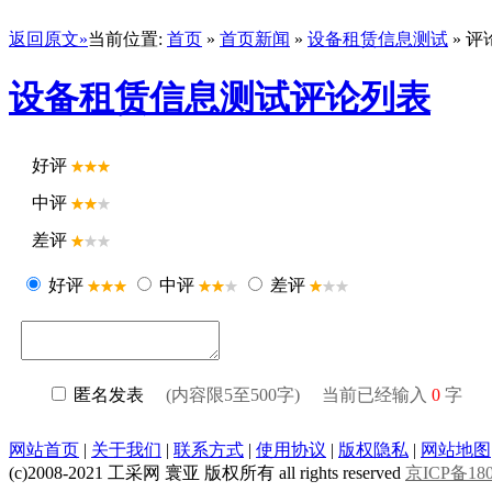
返回原文»
当前位置:
首页
»
首页新闻
»
设备租赁信息测试
» 评
设备租赁信息测试评论列表
好评
中评
差评
好评
中评
差评
匿名发表
(内容限5至500字) 当前已经输入
0
字
网站首页
|
关于我们
|
联系方式
|
使用协议
|
版权隐私
|
网站地图
(c)2008-2021 工采网 寰亚 版权所有 all rights reserved
京ICP备180