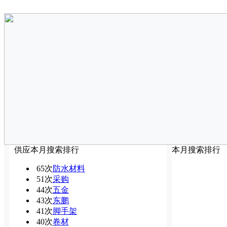
供应本月搜索排行
本月搜索排行
65次
防水材料
51次
采购
44次
五金
43次
东鹏
41次
脚手架
40次
卷材