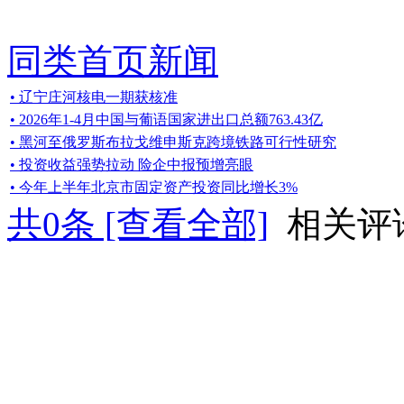
同类首页新闻
• 辽宁庄河核电一期获核准
• 2026年1-4月中国与葡语国家进出口总额763.43亿
• 黑河至俄罗斯布拉戈维申斯克跨境铁路可行性研究
• 投资收益强势拉动 险企中报预增亮眼
• 今年上半年北京市固定资产投资同比增长3%
共
0
条 [查看全部]
相关评