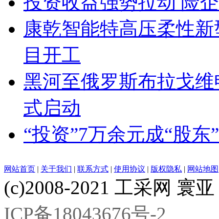
投资收益强势拉动 险
康乾智能特高压柔性新
目开工
黑河至俄罗斯布拉戈维
式启动
“投资”7万余元成“股东
网站首页
|
关于我们
|
联系方式
|
使用协议
|
版权隐私
|
网站地图
(c)2008-2021 工采网 寰亚 版
ICP备18043676号-2