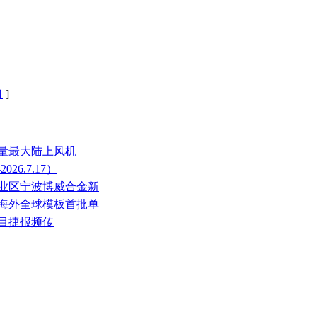
口
]
容量最大陆上风机
026.7.17）
工业区宁波博威合金新
程海外全球模板首批单
项目捷报频传