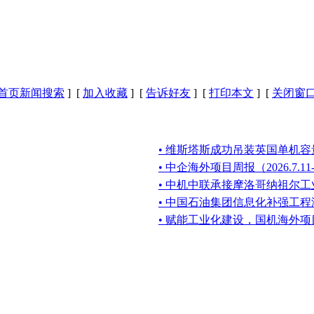
首页新闻搜索
] [
加入收藏
] [
告诉好友
] [
打印本文
] [
关闭窗
• 维斯塔斯成功吊装英国单机
• 中企海外项目周报（2026.7.11-2
• 中机中联承接摩洛哥纳祖尔
• 中国石油集团信息化补强工
• 赋能工业化建设，国机海外