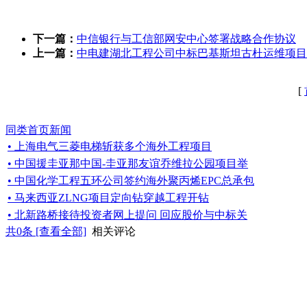
下一篇：
中信银行与工信部网安中心签署战略合作协议
上一篇：
中电建湖北工程公司中标巴基斯坦古杜运维项目
[
同类首页新闻
• 上海电气三菱电梯斩获多个海外工程项目
• 中国援圭亚那中国-圭亚那友谊乔维拉公园项目举
• 中国化学工程五环公司签约海外聚丙烯EPC总承包
• 马来西亚ZLNG项目定向钻穿越工程开钻
• 北新路桥接待投资者网上提问 回应股价与中标关
共
0
条 [查看全部]
相关评论