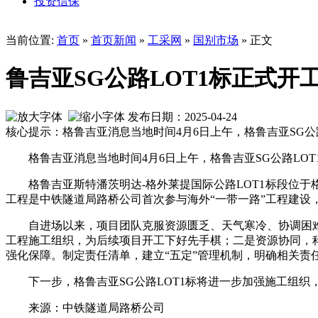
投资信保
当前位置:
首页
»
首页新闻
»
工采网
»
国别市场
» 正文
鲁吉亚SG公路LOT1标正式开
发布日期：2025-04-24
核心提示：格鲁吉亚消息当地时间4月6日上午，格鲁吉亚SG公
格鲁吉亚消息当地时间4月6日上午，格鲁吉亚SG公路LO
格鲁吉亚斯特潘茨明达-格外莱提国际公路LOT1标段位于
工程是中铁隧道局路桥公司首次参与海外“一带一路”工程建设
自进场以来，项目团队克服资源匮乏、天气寒冷、协调困
工程施工组织，为后续项目开工下好先手棋；二是资源协同，
强化保障。制定责任清单，建立“五定”管理机制，明确相关
下一步，格鲁吉亚SG公路LOT1标将进一步加强施工组
来源：中铁隧道局路桥公司