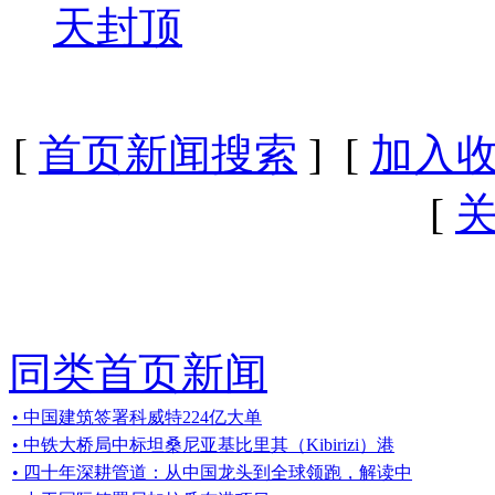
天封顶
[
首页新闻搜索
] [
加入
[
同类首页新闻
• 中国建筑签署科威特224亿大单
• 中铁大桥局中标坦桑尼亚基比里其（Kibirizi）港
• 四十年深耕管道：从中国龙头到全球领跑，解读中