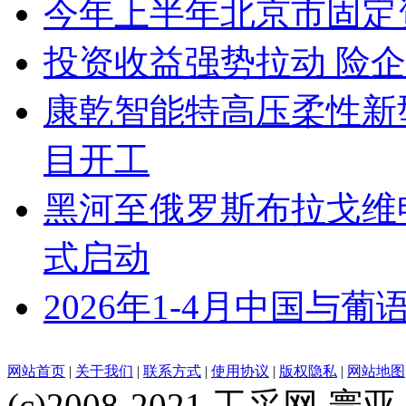
今年上半年北京市固定
投资收益强势拉动 险
康乾智能特高压柔性新
目开工
黑河至俄罗斯布拉戈维
式启动
2026年1-4月中国与葡
网站首页
|
关于我们
|
联系方式
|
使用协议
|
版权隐私
|
网站地图
(c)2008-2021 工采网 寰亚 版