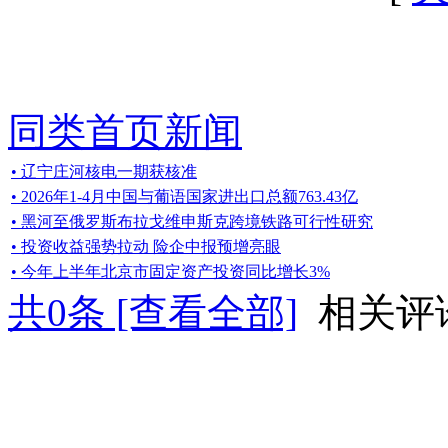
同类首页新闻
• 辽宁庄河核电一期获核准
• 2026年1-4月中国与葡语国家进出口总额763.43亿
• 黑河至俄罗斯布拉戈维申斯克跨境铁路可行性研究
• 投资收益强势拉动 险企中报预增亮眼
• 今年上半年北京市固定资产投资同比增长3%
共
0
条 [查看全部]
相关评