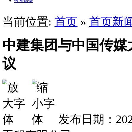
投资信保
当前位置:
首页
»
首页新
中建集团与中国传媒
议
发布日期：202