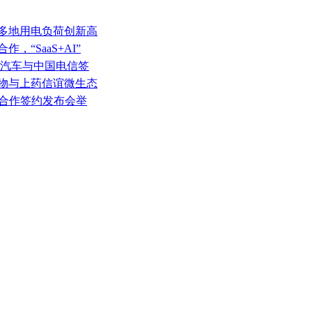
域多地用电负荷创新高
，“SaaS+AI”
安汽车与中国电信签
生物与上药信谊微生态
战略合作签约发布会举