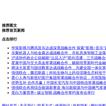
推荐图文
推荐首页新闻
点击排行
华策影视与腾讯音乐达成深度战略合作 探索“影视+音乐
乐聚机器人与哈金森达成战略合作，共拓具身智能工业落
沪滇协作政企公益赋能“云品入沪”双向流通，三方战略
星展中国与交大高金签署战略合作，赋能培育新时代金融
商汤大装置与国信数算达成战略合作，共建全国一体化算
强强联合，菌启新篇｜科拓生物与上药信谊微生态科技于
爱心人寿与新世纪医疗集团签署战略合作协议，共筑医险
优势互补 合作共赢丨中国长安汽车与中国电信签署战略
强强联合布局综合能源新赛道 海尔新能源与中国燃气签
蛋白力量营养× 碳云智能 战略合作签约发布会举行
网站首页
|
关于我们
|
联系方式
|
使用协议
|
版权隐私
|
网站地图