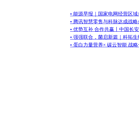
• 能源早报｜国家电网经营区
• 腾讯智慧零售与科脉达成战略合作
• 优势互补 合作共赢丨中国长
• 强强联合，菌启新篇｜科拓
• 蛋白力量营养× 碳云智能 