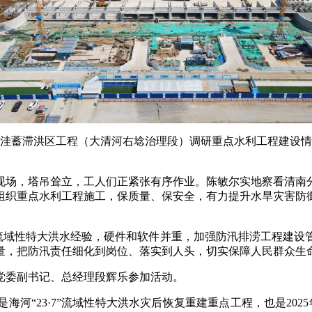
安洼蓄滞洪区工程（大清河右埝治理段）调研重点水利工程建设
现场，塔吊耸立，工人们正紧张有序作业。陈敏尔实地察看清南
组织重点水利工程施工，保质量、保安全，有力提升水旱灾害防
。
7”流域性特大洪水经验，硬件和软件并重，加强防汛排涝工程建
量，把防汛责任细化到岗位、落实到人头，切实保障人民群众生
党委副书记、总经理段辉乐参加活动。
河“23·7”流域性特大洪水灾后恢复重建重点工程，也是20