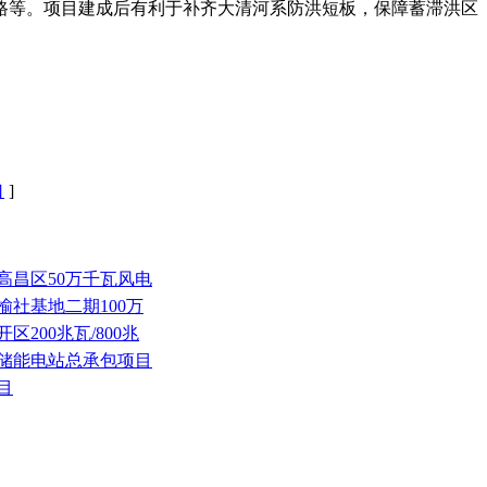
路等。项目建成后有利于补齐大清河系防洪短板，保障蓄滞洪区
口
]
高昌区50万千瓦风电
榆社基地二期100万
200兆瓦/800兆
安储能电站总承包项目
目