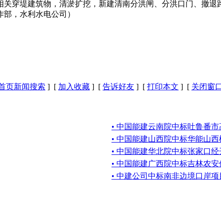
相关穿堤建筑物，清淤扩挖，新建清南分洪闸、分洪口门、撤退
作部，水利水电公司）
首页新闻搜索
] [
加入收藏
] [
告诉好友
] [
打印本文
] [
关闭窗
• 中国能建云南院中标吐鲁番市
• 中国能建山西院中标华能山西
• 中国能建华北院中标张家口经开区
• 中国能建广西院中标吉林农
• 中建公司中标南非边境口岸项