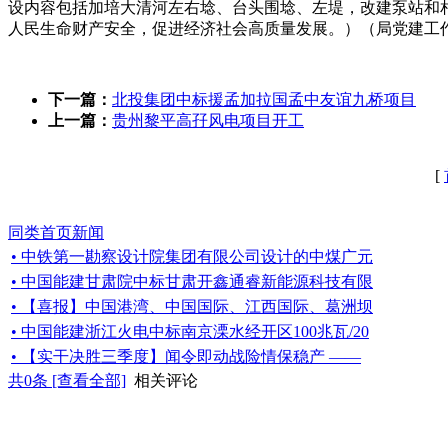
设内容包括加培大清河左右埝、台头围埝、左堤，改建泵站和
人民生命财产安全，促进经济社会高质量发展。）（局党建工
下一篇：
北投集团中标援孟加拉国孟中友谊九桥项目
上一篇：
贵州黎平高孖风电项目开工
[
同类首页新闻
• 中铁第一勘察设计院集团有限公司设计的中煤广元
• 中国能建甘肃院中标甘肃开鑫通睿新能源科技有限
• 【喜报】中国港湾、中国国际、江西国际、葛洲坝
• 中国能建浙江火电中标南京溧水经开区100兆瓦/20
• 【实干决胜三季度】闻令即动战险情保稳产 ——
共
0
条 [查看全部]
相关评论