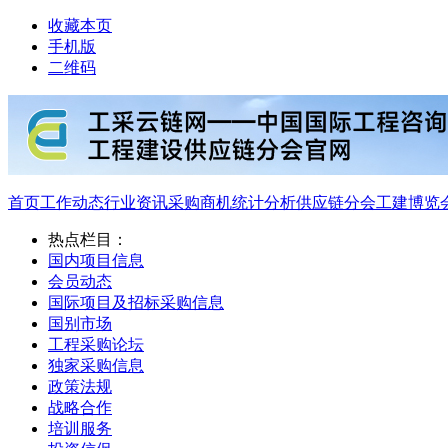
收藏本页
手机版
二维码
首页
工作动态
行业资讯
采购商机
统计分析
供应链分会
工建博览
热点栏目：
国内项目信息
会员动态
国际项目及招标采购信息
国别市场
工程采购论坛
独家采购信息
政策法规
战略合作
培训服务