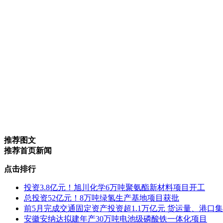
推荐图文
推荐首页新闻
点击排行
投资3.8亿元！旭川化学6万吨聚氨酯新材料项目开工
总投资52亿元！8万吨绿氢生产基地项目获批
前5月完成交通固定资产投资超1.1万亿元 货运量、港口
安徽安纳达拟建年产30万吨电池级磷酸铁一体化项目