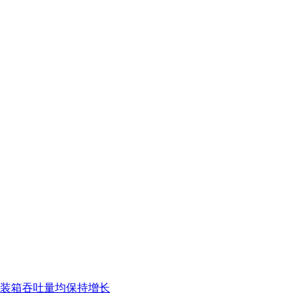
集装箱吞吐量均保持增长