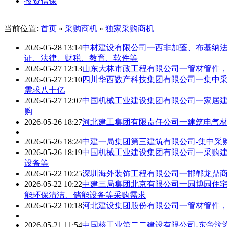
投资信保
当前位置:
首页
»
采购商机
»
独家采购商机
2026-05-28 13:14
中材建设有限公司一西非加蓬、布基纳
证、法律、财税、教育、软件等
2026-05-27 12:13
山东大林市政工程有限公司一管材管件
2026-05-27 12:10
四川华西数产科技集团有限公司一集中采
需求八十亿
2026-05-27 12:07
中国机械工业建设集团有限公司一家居建
购
2026-05-26 18:27
河北建工集团有限责任公司一建筑电气
2026-05-26 18:24
中建一局集团第三建筑有限公司-集中采
2026-05-26 18:19
中国机械工业建设集团有限公司一采购建
设备等
2026-05-22 10:25
深圳海外装饰工程有限公司一邯郸龙鼎
2026-05-22 10:22
中建三局集团北京有限公司一园博园住宅
能环保清洁、储能设备等采购需求
2026-05-22 10:18
河北建设集团股份有限公司一管材管件
2026-05-21 11:54
中国核工业第二二建设有限公司-东帝汶