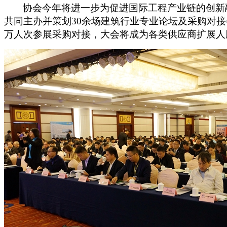
协会今年
将
进一步为促进国际工程产业链的创新
共同主办并策划
30余场建筑行业专业论坛及采购对
万人次参展采购对接，
大
会
将成为各类供应商扩展人