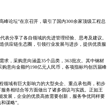
高峰论坛
”在京召开
，
吸引了国内
3
00余家顶级工程总
位代表分享了各自领域的先进管理经验、
思考及建议
。
打造供应链生态圈，引领行业发展与进步，提供优质服
需求，采购意向涵盖
35个品类
，
363
批次
。其中钢材
采购意向金额约
198
亿元人民币，各项指标均创
历届峰
工程领域有巨大影响力的大型央企、重点承包商，初步
下服务相结合等方面做出了诸多倡议与实践。正如
王
能发展，企业的优质高效需要创新，服务争优同样要
和谋略”。