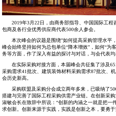
2019年3月22日，由商务部指导、中国国际工程
包商及各行业优秀供应商代表
5
00余人参会
。
本次峰会的议题是围绕
”如何提高采购管理水平
峰会始终坚持如何为总包单位
“降本增效”，如何“
务等方面，
作
了深入有益的探讨与对话，与会代表均
在
实际
采购对接方面，本届峰会共征集了
涉及
65
采购需求
41批次、建筑装饰材料采购需求87批次、
会
历史新高。
采购联盟及采购分会成立两年多来，已吸纳了
5
搭建与完善了国际工程采购供需产业链。在创新采购
淑敏会长
在致辞中所说：
“创新的内涵之一就是把一
求创新。创新来源于实践，实践是创新之本，要勇于