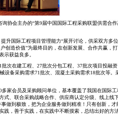
咨询协会主办的“
第
9届
中国国际工程采购联盟供需合作
，提升国际工程项目管理能力“展开讨论，供采双方多
为客户创造价值”为最终目的，在创新发展、合作共赢，
表示
获益良多。
1
批次在建工程、
27
批次分包工程、
37
批次项目
投融
资
机械设备采购需求71批次、混凝土采购需求18批次等。
00多家会员及采购顾问单位，基本覆盖了我国在国际
方式、联合采购战略合作、
供应商
认定分级、线上线
件事做到极致，把为企业服务做到精准！只有创新，才
实践，善于实践，在实践中不断摸索，总结出好的方法