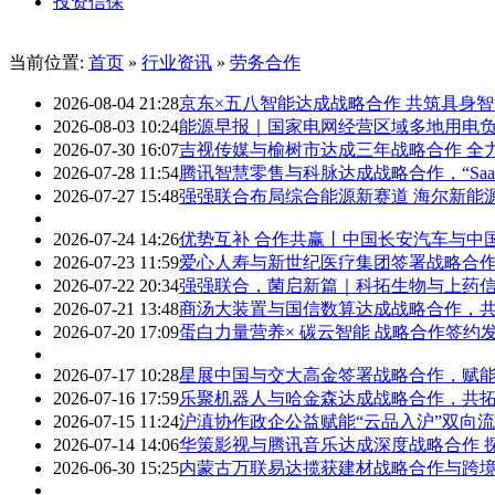
投资信保
当前位置:
首页
»
行业资讯
»
劳务合作
2026-08-04 21:28
京东×五八智能达成战略合作 共筑具身
2026-08-03 10:24
能源早报｜国家电网经营区域多地用电
2026-07-30 16:07
吉视传媒与榆树市达成三年战略合作 全
2026-07-28 11:54
腾讯智慧零售与科脉达成战略合作，“Saa
2026-07-27 15:48
强强联合布局综合能源新赛道 海尔新能
2026-07-24 14:26
优势互补 合作共赢丨中国长安汽车与中
2026-07-23 11:59
爱心人寿与新世纪医疗集团签署战略合
2026-07-22 20:34
强强联合，菌启新篇｜科拓生物与上药
2026-07-21 13:48
商汤大装置与国信数算达成战略合作，
2026-07-20 17:09
蛋白力量营养× 碳云智能 战略合作签约
2026-07-17 10:28
星展中国与交大高金签署战略合作，赋
2026-07-16 17:59
乐聚机器人与哈金森达成战略合作，共
2026-07-15 11:24
沪滇协作政企公益赋能“云品入沪”双向
2026-07-14 14:06
华策影视与腾讯音乐达成深度战略合作 探
2026-06-30 15:25
内蒙古万联易达揽获建材战略合作与跨