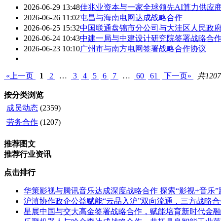
2026-06-29 13:48
佳兆业资本与一家全球领先AI算力供应
2026-06-26 11:02
屯昌与海南电网达成战略合作
2026-06-25 15:32
中国联通盘锦市分公司与大洼区人民政
2026-06-24 10:43
中建一局与中建设计研究院签署战略合
2026-06-23 10:10
广州市与南方电网签署战略合作协议
«上一页
1
2
…
3
4
5
6
7
…
60
61
下一页»
共120
按分类浏览
成员动态
(2359)
劳务合作
(1207)
推荐图文
推荐行业资讯
点击排行
华策影视与腾讯音乐达成深度战略合作 探索“影视+音乐
沪滇协作政企公益赋能“云品入沪”双向流通，三方战略
星展中国与交大高金签署战略合作，赋能培育新时代金融