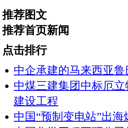
推荐图文
推荐首页新闻
点击排行
中企承建的马来西亚鲁
中煤三建集团中标厄立
建设工程
中国“预制变电站”出海