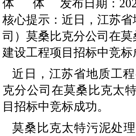
发布日期：2024
核心提示：近日，江苏省
司）莫桑比克分公司在莫桑
建设工程项目招标中竞标
近日，江苏省地质工程
克分公司在莫桑比克太特污
目招标中竞标成功。
莫桑比克太特污泥处理厂