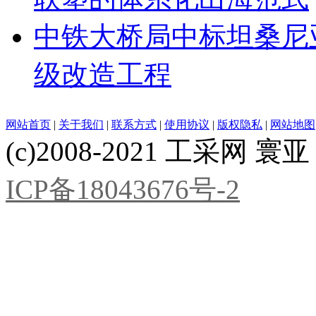
中铁大桥局中标坦桑尼亚基
级改造工程
网站首页
|
关于我们
|
联系方式
|
使用协议
|
版权隐私
|
网站地图
(c)2008-2021 工采网 寰亚 版
ICP备18043676号-2