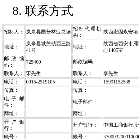
8. 联系方式
招标代理机
招标人：
岚皋县国营林业总场
陕西宏固永安项
构：
岚皋县城关镇西三路
陕西省西安市雁
地址：
地址：
41号
心1405室
邮政编
邮政编码：
725400
码：
联系人：
宋先生
联系人：
李先生
电话：
0915-2519105
电话：
15991152588
传真：
传真：
电子邮
电子邮件：
件：
网址：
网址：
开户银
开户银行：
中国工商银行股
行：
账号：
账号：
37000320091000