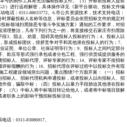
非本版本号的制作工具将无法编制投标文件。（3）开标前投标人提前
.67/G2/）进行远程解密，具体操作详见《新平台驱动、投标文件编
0311-88033772。6.市公共资源技术，技术支持电话：
术部分时屏蔽投标人名称等信息，评标委员会依照招标文件的规定对
招标投标领域扫黑除恶专项斗争实施方案》通知的工作要求，对招
面清理整治，凡有下列行为之一的，将直接移交石家庄市扫黑除
手段3、阻止、劝退、阻碍其他投标人投标的行为；4、投标人以
，形成投标团伙，排挤竞争对手和其他潜在投标人的行为；7、
业证照、单位公章、社保证明等行为；9、投标人之间约定部分
恐吓、欺压等形式强行承包或者分包工程、强行供货或提供服务的
堵招标人、招标代理、评标专家的行为；14、评标专家不按招标
额评标报酬的行为；16、招标代理在评标过程中以投标文件有瑕
施工程建设领域突出问题，重点围绕7个方面开展：（一）招标
与招标人、招标代理机构串通投标，或者投标人以向招标人、招
虚作假，骗取中标；（四）投标人以暴力手段胁迫其他潜在投标
序；（六）中标人将中标项目转让给他人，或者将中标项目肢解
或者职务上的影响干预招标投标活动。
0311-83086917。