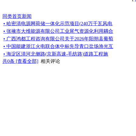
同类首页新闻
• 哈密清电源网荷储一体化示范项目(240万千瓦风电
• 张掖市大维能源有限公司工业尾气资源化利用耦合
• 广西鸿都工程咨询有限公司关于2026年阳朔县葡萄
• 中国能建浙江火电联合体中标先导青口盐场渔光互
• 海淀区清河北侧路(京新高速-毛纺路)道路工程施
共
0
条 [查看全部]
相关评论