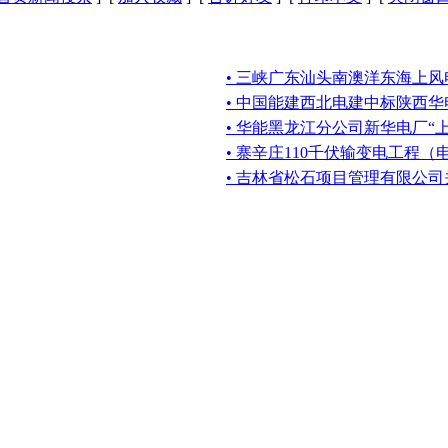
• 三峡广东汕头南澳洋东海上
• 中国能建西北电建中标陕西华
• 华能黑龙江分公司新华电厂“上大
• 寨辛庄110千伏输变电工程
• 吉林省松石项目管理有限公