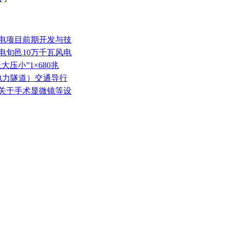
风电项目前期开发与技
电旬邑10万千瓦风电
压小”1×680兆
（电力隧道）交通导行
司关于手术显微镜等设