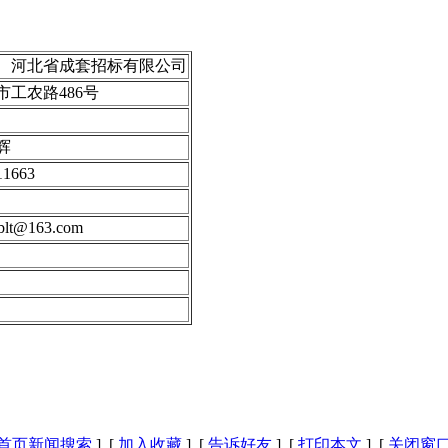
： 河北省成套招标有限公司
市工农路486号
辉
1663
t@163.com
首页新闻搜索
] [
加入收藏
] [
告诉好友
] [
打印本文
] [
关闭窗