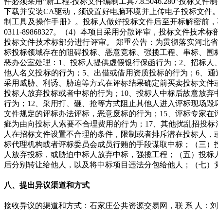
件必须采用“新工程-投标文件编制工具7.8.5046.280
下载并安装CA驱动，须设置好电脑环境并上传电子投标文件。使用CA
制工具及操作手册》。投标人做好投标文件后至开标解密前，不要做
0311-89868327。（4）本项目采用分散评审，投标
投标文件技术标部分进行评审。 郑重公告：为贯彻落实河北省
标投标领域存在的阻碍投标、恶意竞标、强揽工程、串标、围
恶办公室处理：1、投标人提供虚假银行保函行为；2、招标人
他人名义投标的行为；5、出借或借用资质投标的行为；6、
采用威胁、利诱、胁迫等方式在评标结果确定前买卖投标文件
投标人放弃投标或者中标的行为；10、投标人中标后故意放弃
行为；12、采用打、砸、抢等方式阻止其他人进入评标现场毁
文件规定的评标办法评标，恶意废标的行为；15、评标专家在
疵为由向投标人索要不合理费用的行为；17、其他扰乱招投
人在招标文件设置不合理的条件，限制或者排斥潜在投标人，
标代理机构或者评标委员会成员行贿的手段谋取中标；（三）
人放弃投标，或胁迫中标人放弃中标，强揽工程；（五）投标
后分别转让给他人，以及将中标项目违法分包给他人；（七）
八、提出异议渠道和方式
接收异议的渠道和方式：石家庄公共资源交易网，联 系 人：刘经理，电