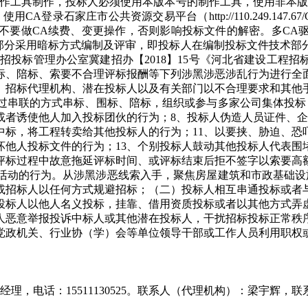
”投标文件制作工具制作，投标人必须使用本版本号的制作工具，使用
登录石家庄市公共资源交易平台（http://110.249.147
CA续费、变更操作，否则影响投标文件的解密。多CA驱动电话：
文件技术标部分采用暗标方式编制及评审，即投标人在编制投标文件技
招投标管理办公室冀建招办【2018】15号《河北省建设工程
标、陪标、索要不合理评标报酬等下列涉黑涉恶涉乱行为进行全
、招标代理机构、潜在投标人以及有关部门以不合理要求和其他
通过串联的方式串标、围标、陪标，组织或参与多家公司集体投标
或者诱使他人加入投标团伙的行为；8、投标人伪造人员证件、企
中标，将工程转卖给其他投标人的行为；11、以要挟、胁迫、
坏他人投标文件的行为；13、个别投标人鼓动其他投标人代表围
评标过程中故意拖延评标时间、或评标结束后拒不签字以索要高
标活动的行为。从涉黑涉恶线索入手，聚焦房屋建筑和市政基础设
或招标人以任何方式规避招标；（二）投标人相互串通投标或者
投标人以他人名义投标，挂靠、借用资质投标或者以其他方式弄
人恶意举报投诉中标人或其他潜在投标人，干扰招标投标正常秩
党政机关、行业协（学）会等单位领导干部或工作人员利用职权
话：15511130525。联系人（代理机构）：梁宇辉，联系电话：