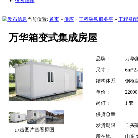
投资信保
当前位置:
首页
»
供应
»
工程采购服务平
»
工程及配
万华箱变式集成房屋
品牌：
万华
尺寸：
6m*2.
结构体系：
钢框
单价：
2200
起订：
1 套
供货总量：
发货期限：
自买
点击图片查看原图
所在地：
山东 