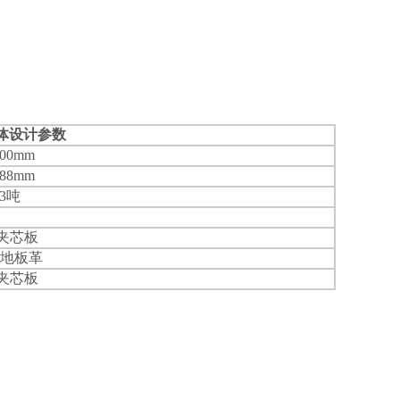
体设计参数
900mm
588mm
3吨
酯夹芯板
C地板革
酯夹芯板