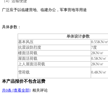
（4）运输便捷
广泛应予以临建营地、临建办公，军事营地等用途
具体参数：
单体设计参数
基本风压
0.55KN/
抗震设防烈度
7度
楼面活荷载
2KN/㎡
屋面活荷载
0.5KN/㎡
上人屋面活荷载
2KN/㎡
雪荷载
0.4KN/㎡
本产品报价不包含运费
共
0
条 [查看全部]
相关评论