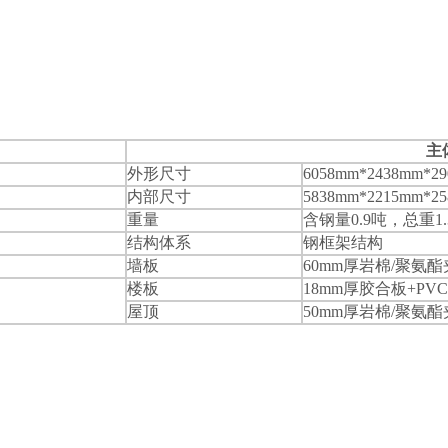
主
㎡
外形尺寸
6058mm*2438mm*2
内部尺寸
5838mm*2215mm*2
重量
含钢量0.9吨，总重1.
结构体系
钢框架结构
墙板
60mm厚岩棉/聚氨
楼板
18mm厚胶合板+PV
屋顶
50mm厚岩棉/聚氨