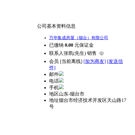
公司基本资料信息
万华集成房屋（烟台）有限公司
已缴纳
0.00
元保证金
联系人
张凯(先生) 销售
会员
[
当前离线
]
[加为商友]
[发送信
件]
邮件
电话
手机
地区
山东-烟台市
地址
烟台市经济技术开发区天山路17
号