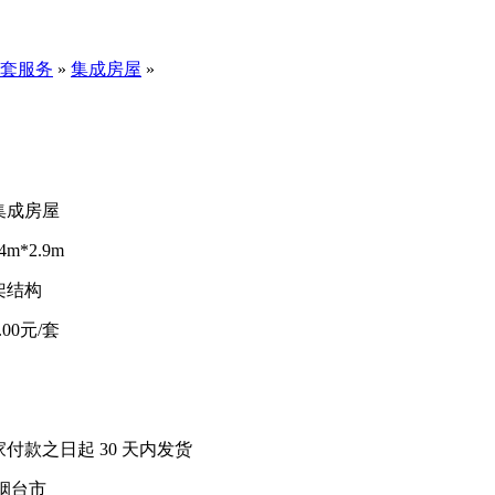
套服务
»
集成房屋
»
集成房屋
4m*2.9m
架结构
0.00元/套
家付款之日起
30
天内发货
烟台市