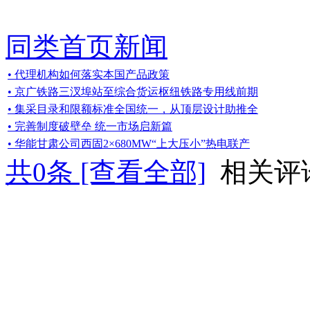
同类首页新闻
• 代理机构如何落实本国产品政策
• 京广铁路三汊埠站至综合货运枢纽铁路专用线前期
• 集采目录和限额标准全国统一，从顶层设计助推全
• 完善制度破壁垒 统一市场启新篇
• 华能甘肃公司西固2×680MW“上大压小”热电联产
共
0
条 [查看全部]
相关评