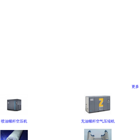
更多
喷油螺杆空压机
无油螺杆空气压缩机