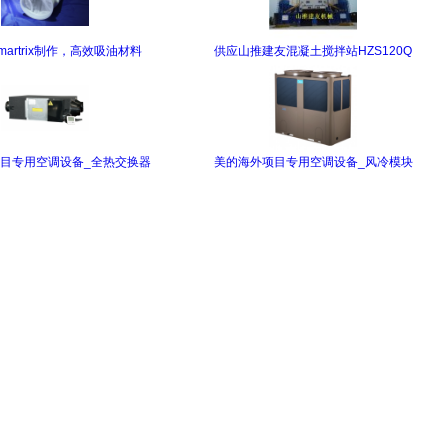
artrix制作，高效吸油材料
供应山推建友混凝土搅拌站HZS120Q
目专用空调设备_全热交换器
美的海外项目专用空调设备_风冷模块