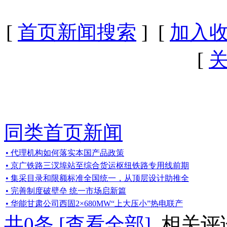
[
首页新闻搜索
] [
加入
[
同类首页新闻
• 代理机构如何落实本国产品政策
• 京广铁路三汊埠站至综合货运枢纽铁路专用线前期
• 集采目录和限额标准全国统一，从顶层设计助推全
• 完善制度破壁垒 统一市场启新篇
• 华能甘肃公司西固2×680MW“上大压小”热电联产
共
0
条 [查看全部]
相关评