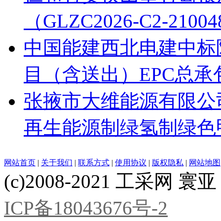
（GLZC2026-C2-21
中国能建西北电建中标
目（含送出）EPC总承
张掖市大维能源有限公
再生能源制绿氢制绿色
网站首页
|
关于我们
|
联系方式
|
使用协议
|
版权隐私
|
网站地图
(c)2008-2021 工采网 寰亚 版
ICP备18043676号-2