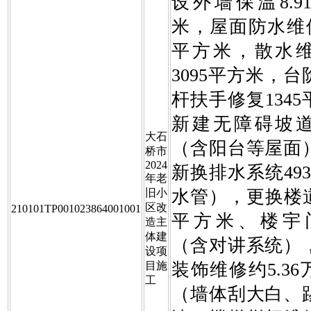
设外墙保温8.9
米，屋面防水维修
平方米，散水
3095平方米，
杆扶手修复134
新建无障碍坡
大石
（含阳台等屋面
桥市
2024
新换排水系统49
年老
旧小
水管），更换楼道
区改
210101TP001023864001001
平方米、楼宇门
造主
体建
（含对讲系统）
设项
目施
装饰维修约5.3
工
（墙体刮大白、