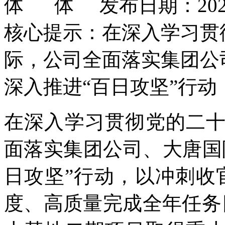
发布日期：2024
核心提示：在深入学习贯
际，公司全面落实集团公
深入推进“百日攻坚”行动
在深入学习贯彻党的二
面落实集团公司、大唐国
日攻坚”行动，以冲刺收
度、高质量完成全年任务目