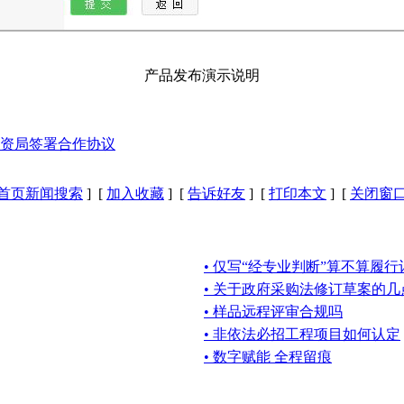
产品发布演示说明
资局签署合作协议
首页新闻搜索
] [
加入收藏
] [
告诉好友
] [
打印本文
] [
关闭窗
• 仅写“经专业判断”算不算履
• 关于政府采购法修订草案的几
• 样品远程评审合规吗
• 非依法必招工程项目如何认定
• 数字赋能 全程留痕