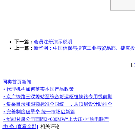
下一篇：
会员注册演示说明
上一篇：
新华网：中国信保与捷克工业与贸易部、捷克投
[
同类首页新闻
• 代理机构如何落实本国产品政策
• 京广铁路三汊埠站至综合货运枢纽铁路专用线前期
• 集采目录和限额标准全国统一，从顶层设计助推全
• 完善制度破壁垒 统一市场启新篇
• 华能甘肃公司西固2×680MW“上大压小”热电联产
共
0
条 [查看全部]
相关评论