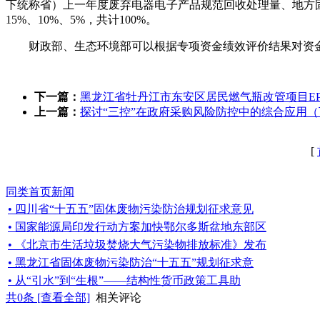
下统称省）上一年度废弃电器电子产品规范回收处理量、地方
15%、10%、5%，共计100%。
财政部、生态环境部可以根据专项资金绩效评价结果对资
下一篇：
黑龙江省牡丹江市东安区居民燃气瓶改管项目E
上一篇：
探讨“三控”在政府采购风险防控中的综合应用（
[
同类首页新闻
• 四川省“十五五”固体废物污染防治规划征求意见
• 国家能源局印发行动方案加快鄂尔多斯盆地东部区
• 《北京市生活垃圾焚烧大气污染物排放标准》发布
• 黑龙江省固体废物污染防治“十五五”规划征求意
• 从“引水”到“生根”——结构性货币政策工具助
共
0
条 [查看全部]
相关评论