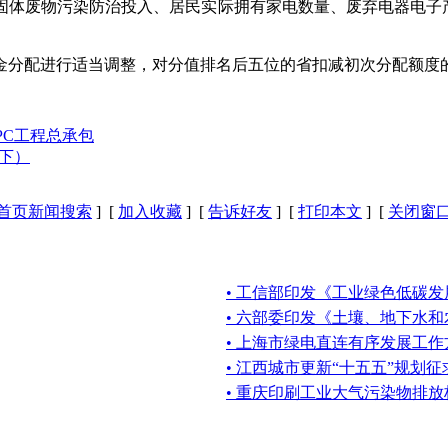
固体废物污染防治投入、居民实际拥有家电数量、废弃电器电子产
金分配进行适当调整，对分值排名后五位的省扣减初次分配额度的
PC工程总承包
下）
首页新闻搜索
] [
加入收藏
] [
告诉好友
] [
打印本文
] [
关闭窗
• 工信部印发《工业绿色低碳发
• 六部委印发《土壤、地下水
• 上海市绿电直连有序发展工作
• 江西城市更新“十五五”规划
• 重庆印刷工业大气污染物排