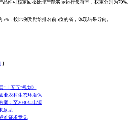
品许可核定回收处理产能实际运行负荷率，权重分别为70%、
5%，按比例奖励给排名前5位的省，体现结果导向。
口
]
展“十五五”规划》
和农业农村生态环境保
方案：至2030年电源
征求意见
放标准征求意见