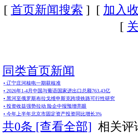
[
首页新闻搜索
] [
加入
[
同类首页新闻
• 辽宁庄河核电一期获核准
• 2026年1-4月中国与葡语国家进出口总额763.43亿
• 黑河至俄罗斯布拉戈维申斯克跨境铁路可行性研究
• 投资收益强势拉动 险企中报预增亮眼
• 今年上半年北京市固定资产投资同比增长3%
共
0
条 [查看全部]
相关评