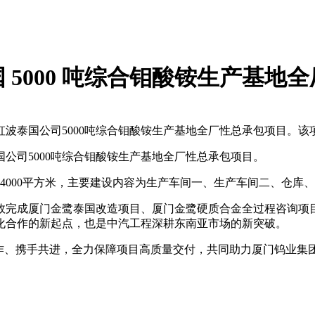
5000 吨综合钼酸铵生产基地
波泰国公司5000吨综合钼酸铵生产基地全厂性总承包项目。该
公司5000吨综合钼酸铵生产基地全厂性总承包项目。
4000平方米，主要建设内容为生产车间一、生产车间二、仓库
效完成厦门金鹭泰国改造项目、厦门金鹭硬质合金全过程咨询项
化合作的新起点，也是中汽工程深耕东南亚市场的新突破。
协作、携手共进，全力保障项目高质量交付，共同助力厦门钨业集