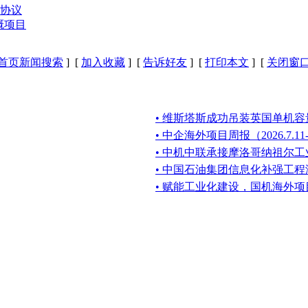
协议
溉项目
首页新闻搜索
] [
加入收藏
] [
告诉好友
] [
打印本文
] [
关闭窗
• 维斯塔斯成功吊装英国单机
• 中企海外项目周报（2026.7.11-2
• 中机中联承接摩洛哥纳祖尔
• 中国石油集团信息化补强工
• 赋能工业化建设，国机海外