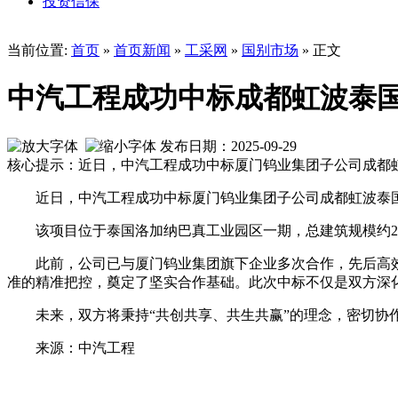
投资信保
当前位置:
首页
»
首页新闻
»
工采网
»
国别市场
» 正文
中汽工程成功中标成都虹波泰国 
发布日期：2025-09-29
核心提示：近日，中汽工程成功中标厦门钨业集团子公司成都虹
近日，中汽工程成功中标厦门钨业集团子公司成都虹波泰国
该项目位于泰国洛加纳巴真工业园区一期，总建筑规模约2
此前，公司已与厦门钨业集团旗下企业多次合作，先后高
准的精准把控，奠定了坚实合作基础。此次中标不仅是双方深
未来，双方将秉持“共创共享、共生共赢”的理念，密切
来源：中汽工程