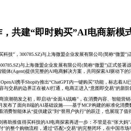
，共建“即时购买”AI电商新模
技”，300785.SZ)与上海微盟企业发展有限公司(简称“微盟”
00785.SZ)与上海微盟企业发展有限公司(简称“微盟”)正
体(Agent)提供完整的AI电商解决方案，共同探索AI驱动下
nAI携手Shopify推出“ChatGPT内一键购买”功能，标志着
容与交易的边界正在被AI打通，电商正进入“意图即交易”的新阶
商浪潮萌发之初，即启动“全面AI战略”，在消费内容、智能营
发布了面向B端的AI基础设施——基于MCP构建的标准化消费数据
志着消费智能体从“提供建议”到“替用户执行”的跃迁，也展现了值得
助推值得买科技的AI电商探索再进一步：不管是在“张大妈”App，
支付”的整个购物流程，通过“匹配+交易”的完整闭环，在中国市