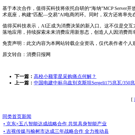
基于本次合作，值得买科技将依托自研的“海纳”MCP Serve
术底座，构建“匹配—交易”AI电商闭环。同时，双方还将率先
值得买科技表示，AI正成为消费决策的新入口。这不仅是交互
落地应用，持续探索未来消费应用新形态，创造人人因消费而
免责声明：此文内容为本网站转载企业资讯，仅代表作者个人
原文转自：消费日报网
下一篇：
高校小额零星采购痛点何解？
上一篇：
中国电建中标乌兹别克斯坦Sergeli175兆瓦/3
[
同类首页新闻
• 京东×五八智能达成战略合作 共筑具身智能产业
• 吉视传媒与榆树市达成三年战略合作 全力推动县