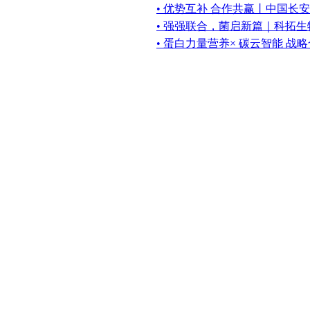
• 优势互补 合作共赢丨中国长
• 强强联合，菌启新篇｜科拓
• 蛋白力量营养× 碳云智能 