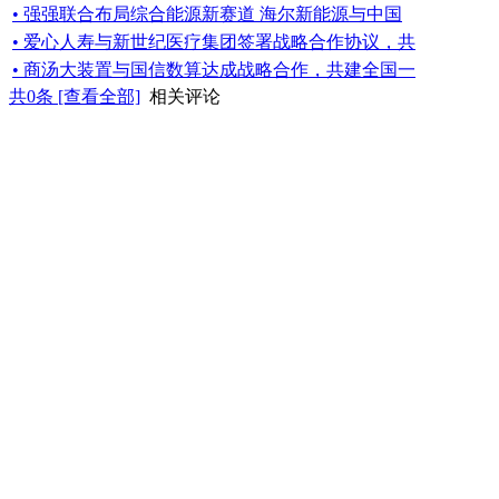
• 强强联合布局综合能源新赛道 海尔新能源与中国
• 爱心人寿与新世纪医疗集团签署战略合作协议，共
• 商汤大装置与国信数算达成战略合作，共建全国一
共
0
条 [查看全部]
相关评论