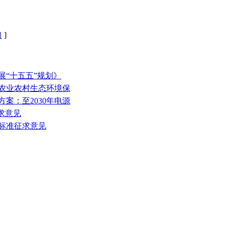
口
]
展“十五五”规划》
和农业农村生态环境保
方案：至2030年电源
征求意见
放标准征求意见