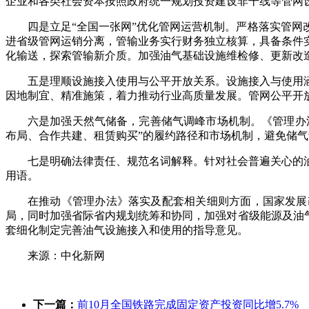
企业和各类社会资本按照政府统一规划投资建设非干线等管网
四是立足“全国一张网”优化管网运营机制。严格落实管
进省级管网运销分离，管输业务实行财务独立核算，具备条件
化输送，探索管输新介质。加强油气基础设施维检修、更新改
五是理顺设施接入使用与公平开放关系。设施接入与使用
因地制宜、精准施策，着力推动行业高质量发展。管网公平开
六是加强天然气储备，完善储气调峰市场机制。《管理办
布局、合作共建、租赁购买”的履约路径和市场机制，避免储
七是明确法律责任、规范名词解释。针对社会普遍关心的
用语。
在推动《管理办法》落实及配套相关细则方面，国家发展
局，同时加强省际省内规划统筹和协同，加强对省级能源及油
套细化制定完善油气设施接入和使用的指导意见。
来源：中化新网
下一篇：
前10月全国铁路完成固定资产投资同比增5.7%