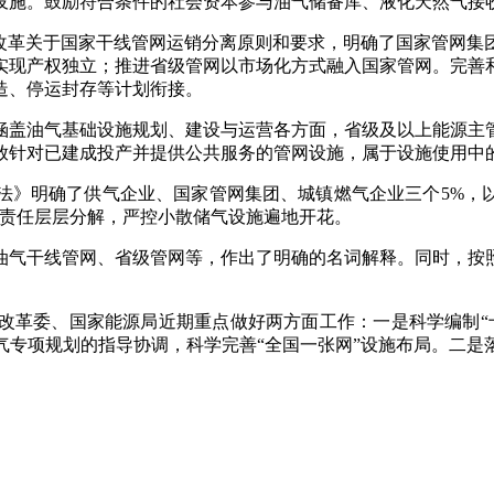
设施。鼓励符合条件的社会资本参与油气储备库、液化天然气接
网改革关于国家干线管网运销分离原则和要求，明确了国家管网集
实现产权独立；推进省级管网以市场化方式融入国家管网。完善
造、停运封存等计划衔接。
涵盖油气基础设施规划、建设与运营各方面，省级及以上能源主
放针对已建成投产并提供公共服务的管网设施，属于设施使用中
法》明确了供气企业、国家管网集团、城镇燃气企业三个5%，以
气责任层层分解，严控小散储气设施遍地开花。
油气干线管网、省级管网等，作出了明确的名词解释。同时，按
改革委、国家能源局近期重点做好两方面工作：一是科学编制“
气专项规划的指导协调，科学完善“全国一张网”设施布局。二是