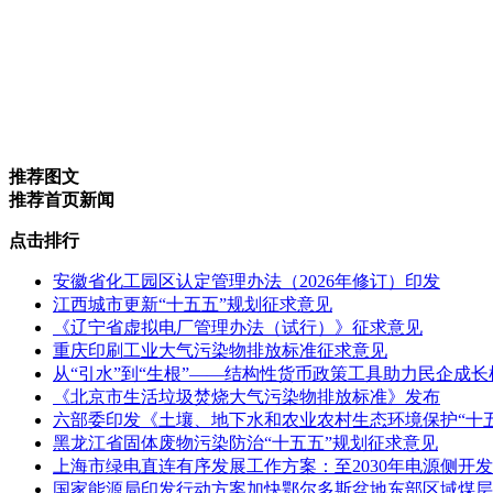
推荐图文
推荐首页新闻
点击排行
安徽省化工园区认定管理办法（2026年修订）印发
江西城市更新“十五五”规划征求意见
《辽宁省虚拟电厂管理办法（试行）》征求意见
重庆印刷工业大气污染物排放标准征求意见
从“引水”到“生根”——结构性货币政策工具助力民企成
《北京市生活垃圾焚烧大气污染物排放标准》发布
六部委印发《土壤、地下水和农业农村生态环境保护“十
黑龙江省固体废物污染防治“十五五”规划征求意见
上海市绿电直连有序发展工作方案：至2030年电源侧开发
国家能源局印发行动方案加快鄂尔多斯盆地东部区域煤层