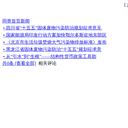
[
同类首页新闻
• 四川省“十五五”固体废物污染防治规划征求意见
• 国家能源局印发行动方案加快鄂尔多斯盆地东部区
• 《北京市生活垃圾焚烧大气污染物排放标准》发布
• 黑龙江省固体废物污染防治“十五五”规划征求意
• 从“引水”到“生根”——结构性货币政策工具助
共
0
条 [查看全部]
相关评论