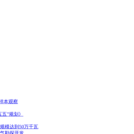
长样本观察
五五”规划》
规模达到50万千瓦
气勘探开发