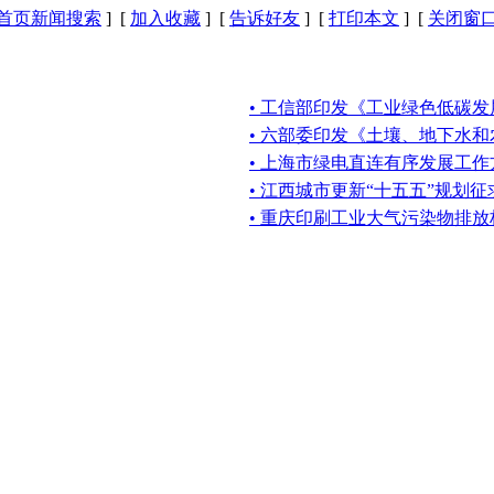
首页新闻搜索
] [
加入收藏
] [
告诉好友
] [
打印本文
] [
关闭窗
• 工信部印发《工业绿色低碳发
• 六部委印发《土壤、地下水
• 上海市绿电直连有序发展工作
• 江西城市更新“十五五”规划
• 重庆印刷工业大气污染物排