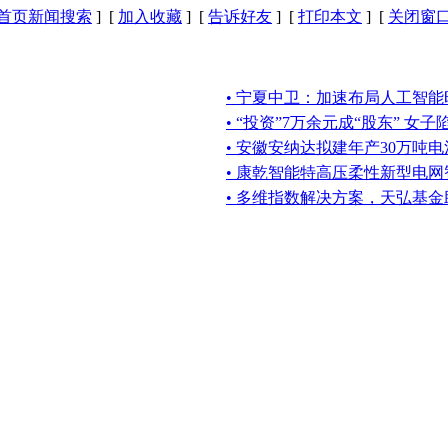
首页新闻搜索
] [
加入收藏
] [
告诉好友
] [
打印本文
] [
关闭窗
• 宁夏中卫：加速布局人工智能
• “投资”7万余元成“股东” 女
• 安徽安纳达拟建年产30万吨
• 康乾智能特高压柔性新型电
• 多维指数解决方案，天弘基