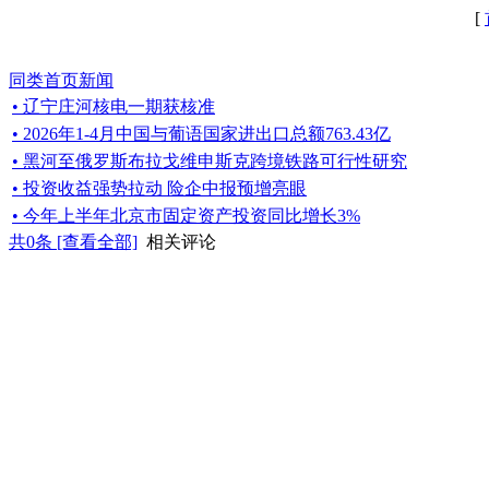
[
同类首页新闻
• 辽宁庄河核电一期获核准
• 2026年1-4月中国与葡语国家进出口总额763.43亿
• 黑河至俄罗斯布拉戈维申斯克跨境铁路可行性研究
• 投资收益强势拉动 险企中报预增亮眼
• 今年上半年北京市固定资产投资同比增长3%
共
0
条 [查看全部]
相关评论