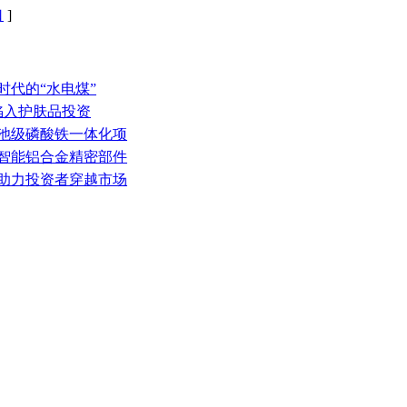
口
]
时代的“水电煤”
子陷入护肤品投资
电池级磷酸铁一体化项
网智能铝合金精密部件
金助力投资者穿越市场