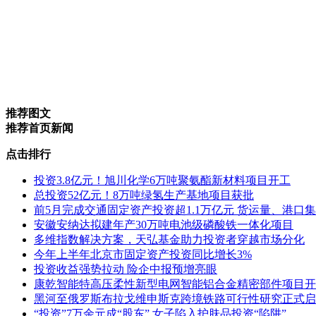
推荐图文
推荐首页新闻
点击排行
投资3.8亿元！旭川化学6万吨聚氨酯新材料项目开工
总投资52亿元！8万吨绿氢生产基地项目获批
前5月完成交通固定资产投资超1.1万亿元 货运量、港口
安徽安纳达拟建年产30万吨电池级磷酸铁一体化项目
多维指数解决方案，天弘基金助力投资者穿越市场分化
今年上半年北京市固定资产投资同比增长3%
投资收益强势拉动 险企中报预增亮眼
康乾智能特高压柔性新型电网智能铝合金精密部件项目开
黑河至俄罗斯布拉戈维申斯克跨境铁路可行性研究正式启
“投资”7万余元成“股东” 女子陷入护肤品投资“陷阱”