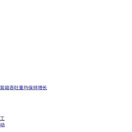
集装箱吞吐量均保持增长
工
动