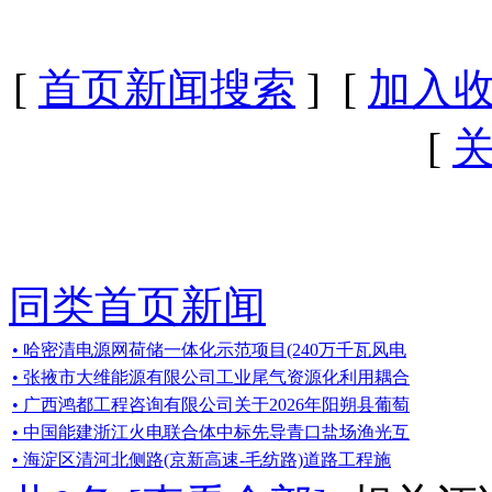
[
首页新闻搜索
] [
加入
[
同类首页新闻
• 哈密清电源网荷储一体化示范项目(240万千瓦风电
• 张掖市大维能源有限公司工业尾气资源化利用耦合
• 广西鸿都工程咨询有限公司关于2026年阳朔县葡萄
• 中国能建浙江火电联合体中标先导青口盐场渔光互
• 海淀区清河北侧路(京新高速-毛纺路)道路工程施