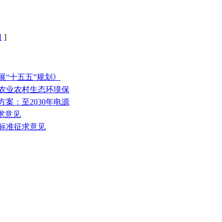
口
]
展“十五五”规划》
和农业农村生态环境保
方案：至2030年电源
征求意见
放标准征求意见