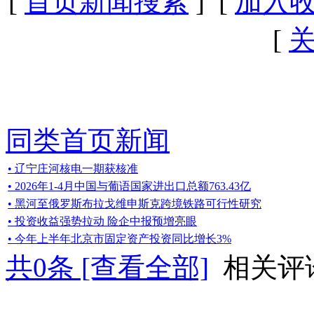
[
首页新闻搜索
] [
加入
[
同类首页新闻
• 辽宁庄河核电一期获核准
• 2026年1-4月中国与葡语国家进出口总额763.43亿
• 黑河至俄罗斯布拉戈维申斯克跨境铁路可行性研究
• 投资收益强势拉动 险企中报预增亮眼
• 今年上半年北京市固定资产投资同比增长3%
共
0
条 [查看全部]
相关评