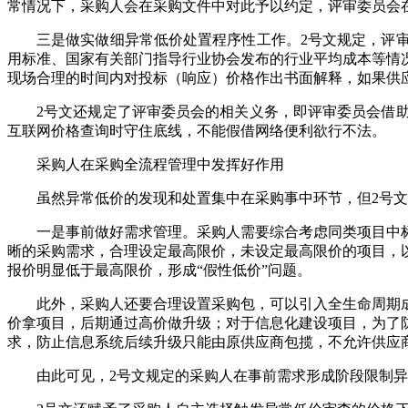
常情况下，采购人会在采购文件中对此予以约定，评审委员会
三是做实做细异常低价处置程序性工作。2号文规定，评
用标准、国家有关部门指导行业协会发布的行业平均成本等情
现场合理的时间内对投标（响应）价格作出书面解释，如果供
2号文还规定了评审委员会的相关义务，即评审委员会借
互联网价格查询时守住底线，不能假借网络便利欲行不法。
采购人在采购全流程管理中发挥好作用
虽然异常低价的发现和处置集中在采购事中环节，但2号
一是事前做好需求管理。采购人需要综合考虑同类项目中
晰的采购需求，合理设定最高限价，未设定最高限价的项目，
报价明显低于最高限价，形成“假性低价”问题。
此外，采购人还要合理设置采购包，可以引入全生命周期
价拿项目，后期通过高价做升级；对于信息化建设项目，为了
求，防止信息系统后续升级只能由原供应商包揽，不允许供应
由此可见，2号文规定的采购人在事前需求形成阶段限制