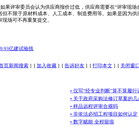
如果评审委员会认为供应商报价过低，供应商需要在“评审现场
括但不限于原材料成本、人工成本、制造费用等。如果是因为供
审现场可不再重复提交。
.93亿建试验线
首页新闻搜索
] [
加入收藏
] [
告诉好友
] [
打印本文
] [
关闭窗
• 仅写“经专业判断”算不算履
• 关于政府采购法修订草案的几
• 样品远程评审合规吗
• 非依法必招工程项目如何认定
• 数字赋能 全程留痕