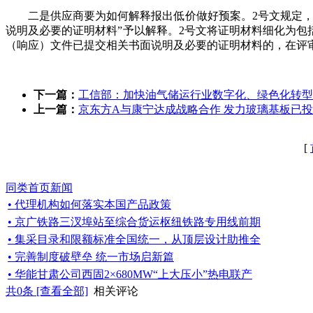
二是供应商要为如何解释报出低价做好预案。2号文规定，
说明及必要的证明材料”予以解释。2号文将证明材料细化为包
（响应）文件已提交相关书面说明及必要的证明材料的，在评
下一篇：
工信部：加快油气储运行业数字化、绿色化转型
上一篇：
京东方A与康宁达成战略合作 发力玻璃基板已投9
[
同类首页新闻
• 代理机构如何落实本国产品政策
• 京广铁路三汊埠站至综合货运枢纽铁路专用线前期
• 集采目录和限额标准全国统一，从顶层设计助推全
• 完善制度破壁垒 统一市场启新篇
• 华能甘肃公司西固2×680MW“上大压小”热电联产
共
0
条 [查看全部]
相关评论