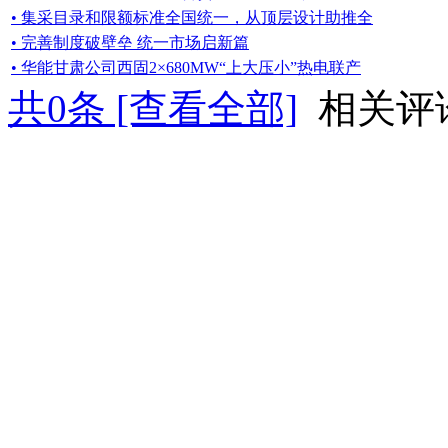
• 集采目录和限额标准全国统一，从顶层设计助推全
• 完善制度破壁垒 统一市场启新篇
• 华能甘肃公司西固2×680MW“上大压小”热电联产
共
0
条 [查看全部]
相关评