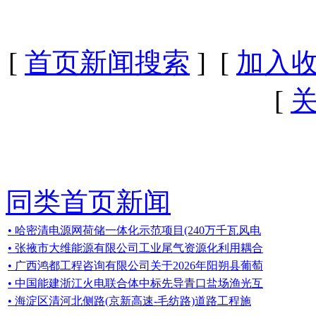
[
首页新闻搜索
] [
加入
[
同类首页新闻
• 哈密清电源网荷储一体化示范项目(240万千瓦风电
• 张掖市大维能源有限公司工业尾气资源化利用耦合
• 广西鸿都工程咨询有限公司关于2026年阳朔县葡萄
• 中国能建浙江火电联合体中标先导青口盐场渔光互
• 海淀区清河北侧路(京新高速-毛纺路)道路工程施