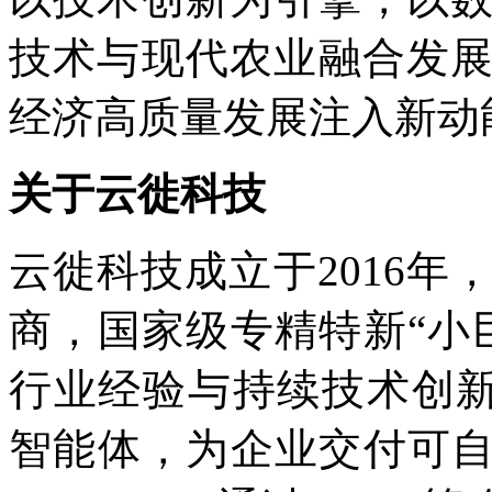
技术与现代农业融合发
经济高质量发展注入新动
关于云徙科技
云徙科技成立于2016年
商，国家级专精特新“小
行业经验与持续技术创新，
智能体，为企业交付可自