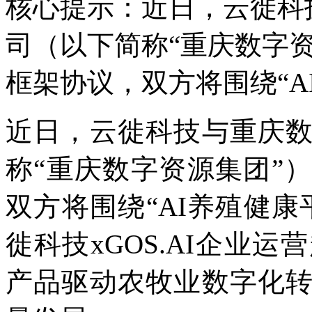
核心提示：近日，云徙科
司（以下简称“重庆数字
框架协议，双方将围绕“A
近日，云徙科技与重庆
称“重庆数字资源集团”
双方将围绕“AI养殖健
徙科技xGOS.AI企业
产品驱动农牧业数字化