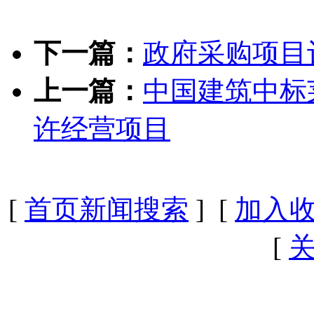
下一篇：
政府采购项目
上一篇：
中国建筑中标
许经营项目
[
首页新闻搜索
] [
加入
[