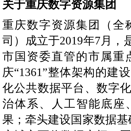
关于重庆数字资源集团
重庆数字资源集团（全
司）成立于2019年7月
市国资委直管的市属重
庆“1361”整体架构的
化公共数据平台、数字
治体系、人工智能底座
果；牵头建设国家数据基