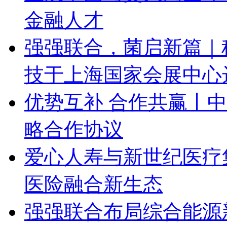
金融人才
强强联合，菌启新篇｜
技于上海国家会展中心
优势互补 合作共赢丨
略合作协议
爱心人寿与新世纪医疗
医险融合新生态
强强联合布局综合能源