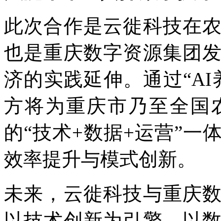
此次合作是云徙科技在
也是重庆数字资源集团
济的实践延伸。通过“A
方将为重庆市乃至全国
的“技术+数据+运营”
效率提升与模式创新。
未来，云徙科技与重庆
以技术创新为引擎，以