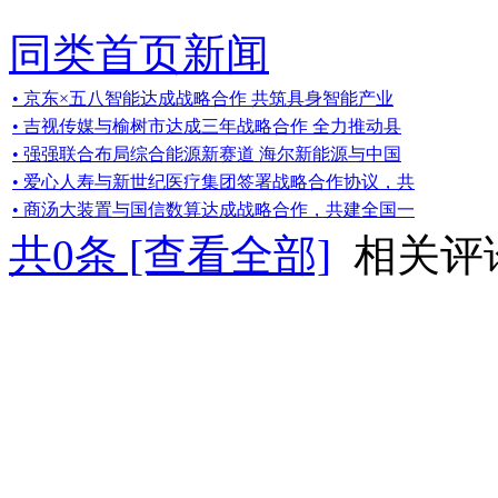
同类首页新闻
• 京东×五八智能达成战略合作 共筑具身智能产业
• 吉视传媒与榆树市达成三年战略合作 全力推动县
• 强强联合布局综合能源新赛道 海尔新能源与中国
• 爱心人寿与新世纪医疗集团签署战略合作协议，共
• 商汤大装置与国信数算达成战略合作，共建全国一
共
0
条 [查看全部]
相关评