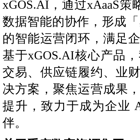
xGOS.AI，通过xAaaS策
数据智能的协作，形成「感
的智能运营闭环，满足
基于xGOS.AI核心产
交易、供应链履约、业
决方案，聚焦运营成果
提升，致力于成为企业 
伴。