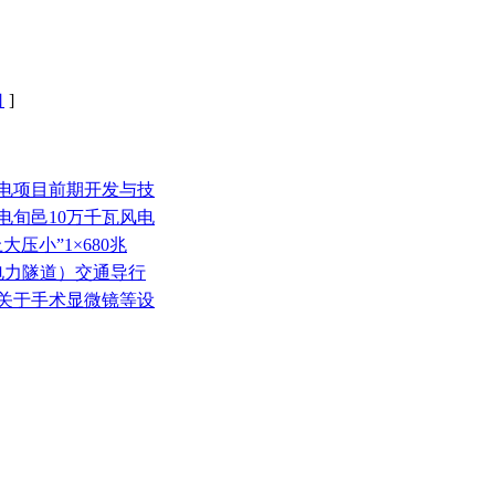
口
]
风电项目前期开发与技
电旬邑10万千瓦风电
压小”1×680兆
（电力隧道）交通导行
司关于手术显微镜等设