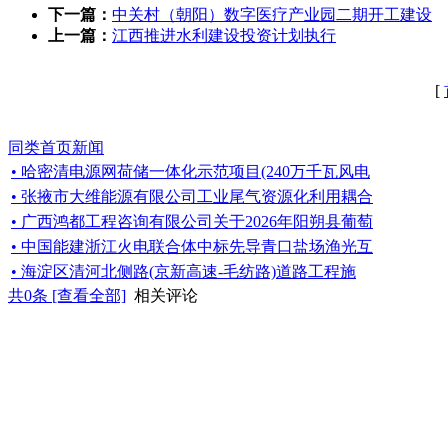
下一篇：
中关村（朝阳）数字医疗产业园二期开工建设
上一篇：
江西推进水利建设投资计划执行
[
同类首页新闻
• 哈密清电源网荷储一体化示范项目(240万千瓦风电
• 张掖市大维能源有限公司工业尾气资源化利用耦合
• 广西鸿都工程咨询有限公司关于2026年阳朔县葡萄
• 中国能建浙江火电联合体中标先导青口盐场渔光互
• 海淀区清河北侧路(京新高速-毛纺路)道路工程施
共
0
条 [查看全部]
相关评论