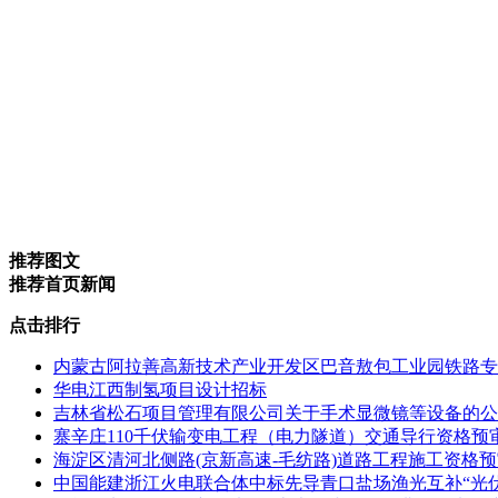
推荐图文
推荐首页新闻
点击排行
内蒙古阿拉善高新技术产业开发区巴音敖包工业园铁路专用
华电江西制氢项目设计招标
吉林省松石项目管理有限公司关于手术显微镜等设备的公
寨辛庄110千伏输变电工程（电力隧道）交通导行资格预审公告 交
海淀区清河北侧路(京新高速-毛纺路)道路工程施工资格预审公告 
中国能建浙江火电联合体中标先导青口盐场渔光互补“光伏