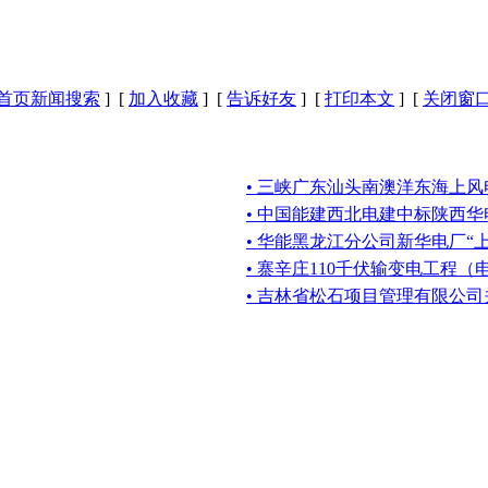
首页新闻搜索
] [
加入收藏
] [
告诉好友
] [
打印本文
] [
关闭窗
• 三峡广东汕头南澳洋东海上
• 中国能建西北电建中标陕西华
• 华能黑龙江分公司新华电厂“上大
• 寨辛庄110千伏输变电工程
• 吉林省松石项目管理有限公