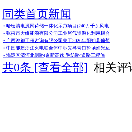
同类首页新闻
• 哈密清电源网荷储一体化示范项目(240万千瓦风电
• 张掖市大维能源有限公司工业尾气资源化利用耦合
• 广西鸿都工程咨询有限公司关于2026年阳朔县葡萄
• 中国能建浙江火电联合体中标先导青口盐场渔光互
• 海淀区清河北侧路(京新高速-毛纺路)道路工程施
共
0
条 [查看全部]
相关评