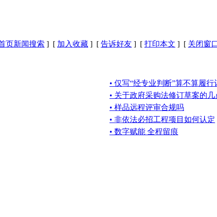
首页新闻搜索
] [
加入收藏
] [
告诉好友
] [
打印本文
] [
关闭窗
• 仅写“经专业判断”算不算履
• 关于政府采购法修订草案的几
• 样品远程评审合规吗
• 非依法必招工程项目如何认定
• 数字赋能 全程留痕