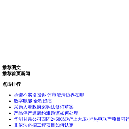
推荐图文
推荐首页新闻
点击排行
承诺不实引投诉 评审澄清边界在哪
数字赋能 全程留痕
采购人看政府采购法修订草案
产品停产遭履约难题该如何处理
华能甘肃公司西固2×680MW“上大压小”热电联产项目
非依法必招工程项目如何认定