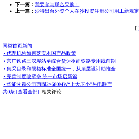
下一篇：
我要参与联合采购！
上一篇：
沙特出台外资个人在沙投资注册公司用工新规定
[
同类首页新闻
• 代理机构如何落实本国产品政策
• 京广铁路三汊埠站至综合货运枢纽铁路专用线前期
• 集采目录和限额标准全国统一，从顶层设计助推全
• 完善制度破壁垒 统一市场启新篇
• 华能甘肃公司西固2×680MW“上大压小”热电联产
共
0
条 [查看全部]
相关评论