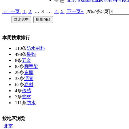
«上一页
1
2
…
3
…
4
5
下一页»
共82条/5页
本周搜索排行
110条
防水材料
498条
采购
8条
五金
83条
脚手架
29条
东鹏
33条
沥青
62条
卷材
4条
传感
7条
管材
111条
防水
按地区浏览
北京