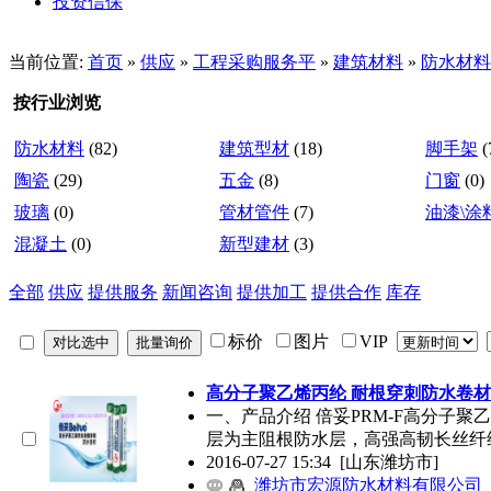
投资信保
当前位置:
首页
»
供应
»
工程采购服务平
»
建筑材料
»
防水材料
按行业浏览
防水材料
(82)
建筑型材
(18)
脚手架
(
陶瓷
(29)
五金
(8)
门窗
(0)
玻璃
(0)
管材管件
(7)
油漆\涂
混凝土
(0)
新型建材
(3)
全部
供应
提供服务
新闻咨询
提供加工
提供合作
库存
标价
图片
VIP
高分子聚乙烯丙纶 耐根穿刺防水卷材 
一、产品介绍 倍妥PRM-F高分子
层为主阻根防水层，高强高韧长丝纤
2016-07-27 15:34
[山东潍坊市]
潍坊市宏源防水材料有限公司