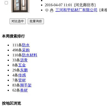
2016-04-07 11:01
[河北廊坊市]
三河和平铝材厂有限公司
[未
本周搜索排行
111条
防水
498条
采购
110条
防水材料
33条
沥青
8条
五金
29条
东鹏
4条
传感
7条
管材
83条
脚手架
62条
卷材
按地区浏览